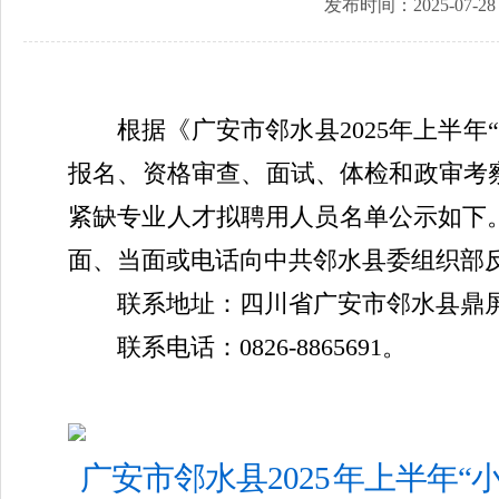
发布时间：2025-07-28 
根据《广安市
邻水县
202
5
年
上
半年
报名、资格审查、面试、体检和
政审
考
紧缺专业人才拟聘用人员名单公示
如下
面、当面或电话向中共
邻水县
委组织部
联系地址：四川省广安市邻水县鼎
联系电话
：
0826-
8865691
。
广安市邻水县
202
5
年上半年
“