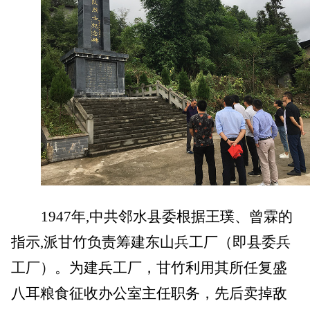
1947
年,中共邻水县委根据王璞、曾霖的
指示,派甘竹负责筹建东山兵工厂（即县委兵
工厂）。为建兵工厂，甘竹利用其所任复盛
八耳粮食征收办公室主任职务，先后卖掉敌