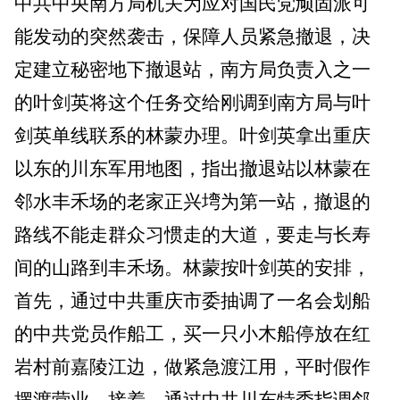
中共中央南方局机关为应对国民党顽固派可
能发动的突然袭击，保障人员紧急撤退，决
定建立秘密地下撤退站，南方局负责入之一
的叶剑英将这个任务交给刚调到南方局与叶
剑英单线联系的林蒙办理。叶剑英拿出重庆
以东的川东军用地图，指出撤退站以林蒙在
邻水丰禾场的老家正兴塆为第一站，撤退的
路线不能走群众习惯走的大道，要走与长寿
间的山路到丰禾场。林蒙按叶剑英的安排，
首先，通过中共重庆市委抽调了一名会划船
的中共党员作船工，买一只小木船停放在红
岩村前嘉陵江边，做紧急渡江用，平时假作
摆渡营业。接着，通过中共川东特委指调邻