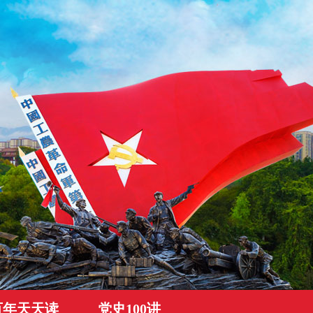
百年天天读
党史100讲