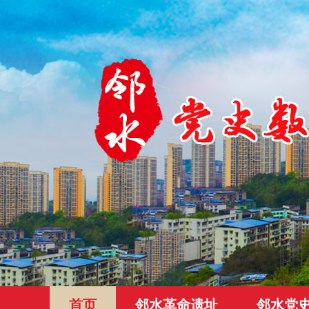
首页
邻水革命遗址
邻水党