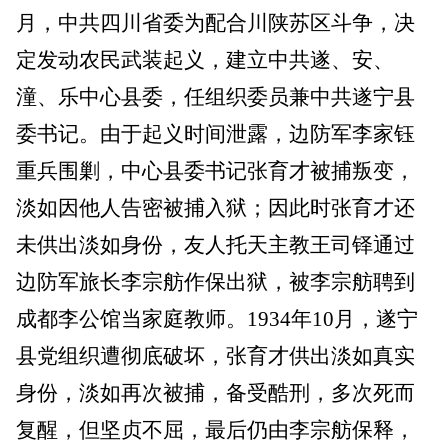
月，中共四川省委为配合川陕苏区斗争，决
定发动农民武装起义，建立中共遂、安、
潼、乐中心县委，任组织委员兼中共遂宁县
委书记。由于起义时间泄露，边防军李家钰
重兵围剿，中心县委书记张育才被捕叛变，
淡如因他人告密被捕入狱；因此时张育才还
未供出淡如身份，友人托天主教王司铎通过
边防军旅长李宗
舫作保出狱，被李宗舫聘到
成都李公馆当家庭教师。1934年10月，遂宁
县党组织遭彻底破坏，张育才供出淡如真实
身份，淡如再次被捕，备受酷刑，多次死而
复醒，但坚贞不屈，最后仍由李宗舫保释，