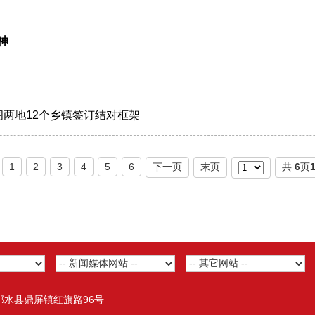
神
阁两地12个乡镇签订结对框架
1
2
3
4
5
6
下一页
末页
共
6
页
邻水县鼎屏镇红旗路96号