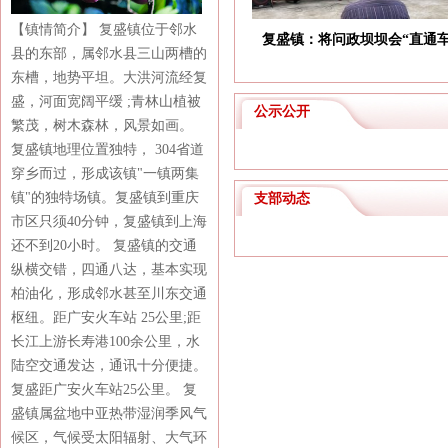
【镇情简介】 复盛镇位于邻水
复盛镇：将问政坝坝会“直通
县的东部，属邻水县三山两槽的
东槽，地势平坦。大洪河流经复
盛，河面宽阔平缓 ;青林山植被
公示公开
繁茂，树木森林，风景如画。
复盛镇地理位置独特， 304省道
穿乡而过，形成该镇"一镇两集
镇"的独特场镇。复盛镇到重庆
支部动态
市区只须40分钟，复盛镇到上海
还不到20小时。 复盛镇的交通
纵横交错，四通八达，基本实现
柏油化，形成邻水甚至川东交通
枢纽。距广安火车站 25公里;距
长江上游长寿港100余公里，水
陆空交通发达，通讯十分便捷。
复盛距广安火车站25公里。 复
盛镇属盆地中亚热带湿润季风气
候区，气候受太阳辐射、大气环